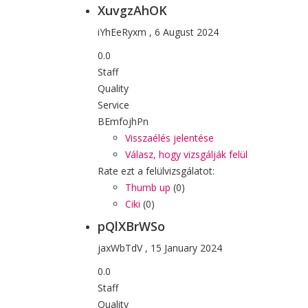
XuvgzAhOK
iYhEeRyxm
,
6 August 2024
0.0
Staff
Quality
Service
BEmfojhPn
Visszaélés jelentése
Válasz, hogy vizsgálják felül
Rate ezt a felülvizsgálatot:
Thumb up
(
0
)
Ciki
(
0
)
pQlXBrWSo
jaxWbTdV
,
15 January 2024
0.0
Staff
Quality