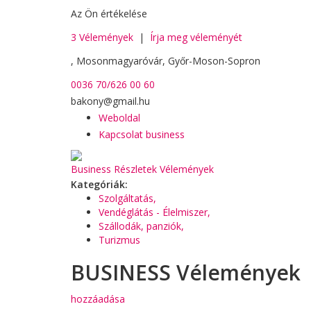
Az Ön értékelése
3 Vélemények
|
Írja meg véleményét
, Mosonmagyaróvár, Győr-Moson-Sopron
0036 70/626 00 60
bakony@gmail.hu
Weboldal
Kapcsolat business
Business Részletek
Vélemények
Kategóriák:
Szolgáltatás,
Vendéglátás - Élelmiszer,
Szállodák, panziók,
Turizmus
BUSINESS Vélemények
hozzáadása