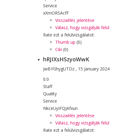
Service
xXmORSAcfF
Visszaélés jelentése
Válasz, hogy vizsgálják felül
Rate ezt a felülvizsgálatot:
Thumb up
(
0
)
Ciki
(
0
)
hRJIXsHSzyoWwK
JwBYGhygUTDz
,
15 January 2024
0.0
Staff
Quality
Service
NkceUyIFQJAfxun
Visszaélés jelentése
Válasz, hogy vizsgálják felül
Rate ezt a felülvizsgálatot: