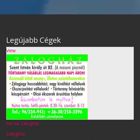
Legújabb Cégek
View
Né-Ha Zálogház
Zálogház