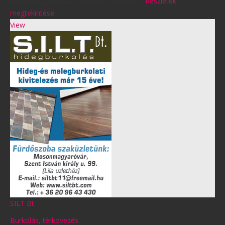
Mosonmagyaróvár
,
Győr-Moson-Sopron
Részletek
megtekintése
View
SILT Bt
Burkolás, térkövezés