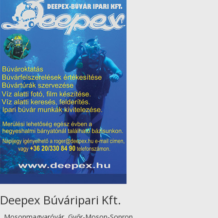
Deepex Búváripari Kft.
, Mosonmagyaróvár, Győr-Moson-Sopron