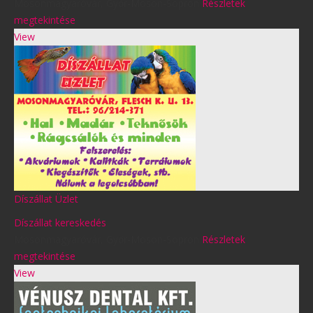
Mosonmagyaróvár
,
Győr-Moson-Sopron
Részletek
megtekintése
View
Díszállat Üzlet
Díszállat kereskedés
Mosonmagyaróvár
,
Győr-Moson-Sopron
Részletek
megtekintése
View