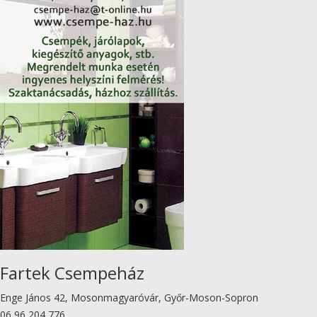
Fartek Csempeház
Enge János 42, Mosonmagyaróvár, Győr-Moson-Sopron
06 96 204 776