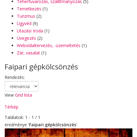
Teherfuvarozás, szállítmányozás
(5)
Temetkezés
(1)
Turizmus
(2)
Ügyvéd
(9)
Utazási Iroda
(1)
Üvegezés
(2)
Weboldaltervezés, -üzemeltetés
(1)
Zár, vasalat
(1)
Faipari gépkölcsönzés
Rendezés:
View
Grid
lista
Térkép
Találatok: 1 - 1 / 1
eredménye
'Faipari gépkölcsönzés'