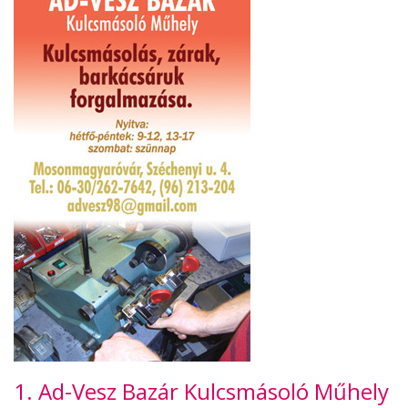
1. Ad-Vesz Bazár Kulcsmásoló Műhely