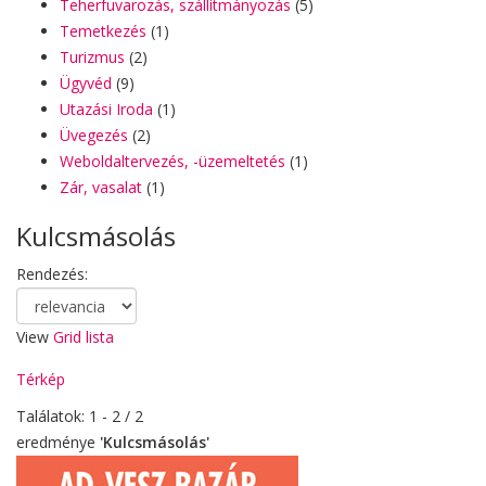
Teherfuvarozás, szállítmányozás
(5)
Temetkezés
(1)
Turizmus
(2)
Ügyvéd
(9)
Utazási Iroda
(1)
Üvegezés
(2)
Weboldaltervezés, -üzemeltetés
(1)
Zár, vasalat
(1)
Kulcsmásolás
Rendezés:
View
Grid
lista
Térkép
Találatok: 1 - 2 / 2
eredménye
'Kulcsmásolás'